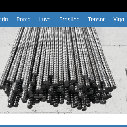
ada
Porca
Luva
Presilha
Tensor
Viga